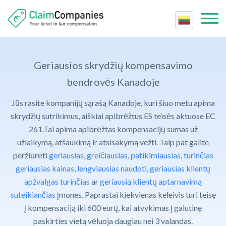
Geriausios kompanijos
Geriausios skrydžių kompensavimo
Kompensacijos skaičiuoklė
bendrovės Kanadoje
Keleivių teisės
Jūs rasite kompanijų sąrašą Kanadoje, kuri šiuo metu apima
Oro linijų darbuotojų streikas
Susisiekite
skrydžių sutrikimus, aiškiai apibrėžtus ES teisės aktuose EC
Atšauktas skrydis
261.Tai apima apibrėžtas kompensacijų sumas už
Bendrovėms
užlaikymą, atšaukimą ir atsisakymą vežti. Taip pat galite
Atidėtas skrydis
Pagalba
peržiūrėti
geriausias
,
greičiausias
,
patikimiausias
,
turinčias
Perpildytas skrydis
geriausias kainas
,
lengviausias naudoti
,
geriausias klientų
Vėluojantis bagažas
apžvalgas turinčias
ar
geriausią klientų aptarnavimą
suteikiančias
įmones. Paprastai kiekvienas keleivis turi teisę
į kompensaciją iki 600 eurų, kai atvykimas į galutinę
paskirties vietą vėluoja daugiau nei 3 valandas.