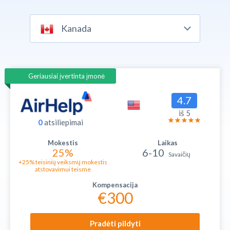
Kanada
Geriausiai įvertinta įmonė
4.7
iš 5
0
atsiliepimai
25%
6-10
Savaičių
+25% teisinių veiksmų mokestis
atstovavimui teisme
€300
Pradėti pildyti