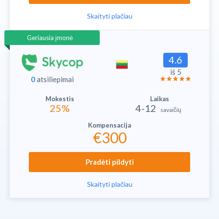
Skaityti plačiau
Geriausia įmonė
4.6
iš 5
0
atsiliepimai
25%
4-12
savaičių
€300
Pradėti pildyti
Skaityti plačiau